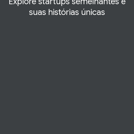
Explore startups semelhantes e
suas histórias
únicas
ESTUDO DE CASO
Growth Talks
Especialista do Google responde a