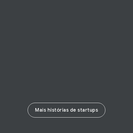
HISTÓRIA DA STARTUP
EasyCredito
Fintech goiana EasyCrédito antecipa
análise de crédito sem burocracia
Leia a história
Mais histórias de startups