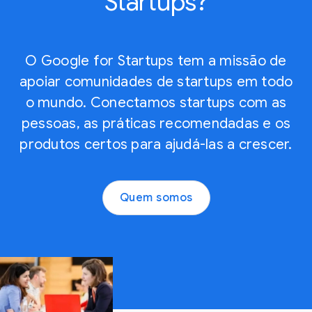
Startups?
o
r
g
p
e
l
a
s
e
r
c
O Google for Startups tem a missão de
r
a
i
apoiar comunidades de startups em todo
s
a
m
s
o mundo. Conectamos startups com as
c
e
o
o
n
pessoas, as práticas recomendadas e os
b
n
t
produtos certos para ajudá-las a crescer.
r
s
o
e
t
d
o
r
a
Quem somos
F
u
s
u
ç
u
t
ã
a
u
o
s
r
d
t
o
e
a
d
a
r