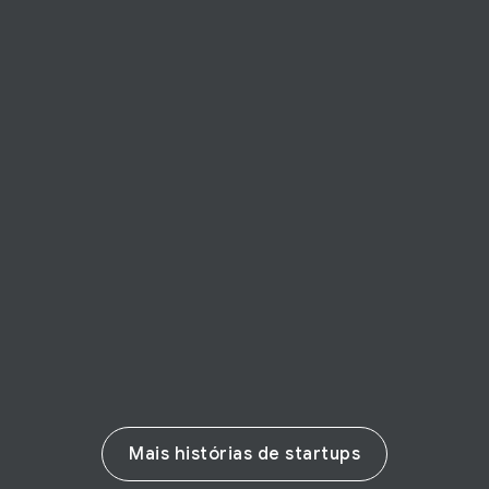
HISTÓRIA DA STARTUP
Cuponeria
Jovens cariocas da Cuponeria trazem a
cultura de cupons ao Brasil
Leia a história
Mais histórias de startups