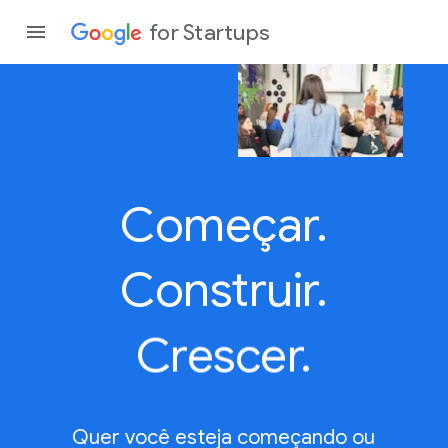
for Startups
Program
Começar.
Produto
Partici
Construir.
Crescer.
Quer você esteja começando ou