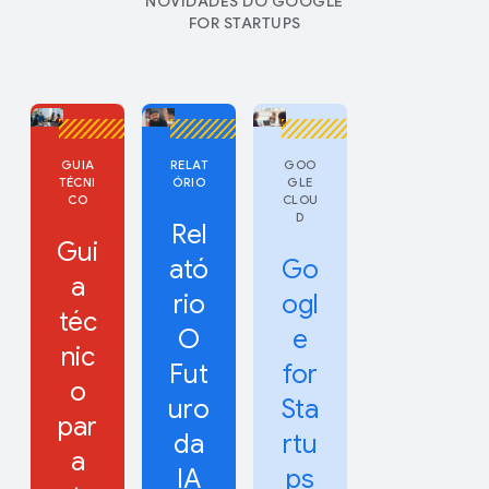
NOVIDADES DO GOOGLE
FOR STARTUPS
GUIA
RELAT
GOO
TÉCNI
ÓRIO
GLE
CO
CLOU
D
Rel
Gui
ató
Go
a
rio
ogl
téc
O
e
nic
Fut
for
o
uro
Sta
par
da
rtu
a
IA
ps