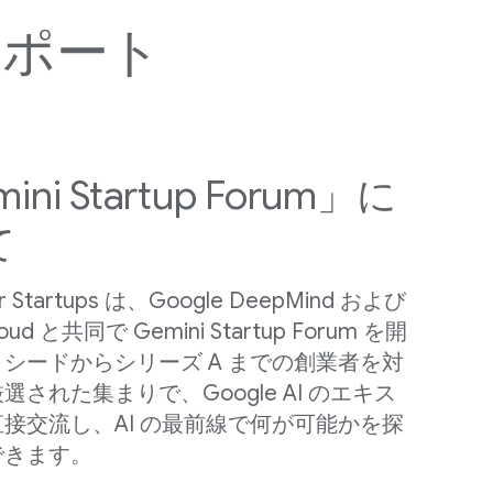
サポート
ni Startup Forum」に​
て
or Startups は、​Google DeepMind および
loud と​共同で Gemini Startup Forum を​開
シードから​シリーズ A までの​創業者を​対
選された​集まりで、​Google AI の​エキス
接交流し、​AI の​最前線で​何が​可能かを​探
できます。