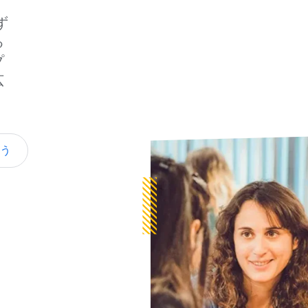
​
​
プ
広
ょう