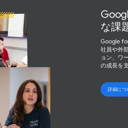
Goo
な​課
Google fo
社員や​外
ョン、​ワ
の​成長を
詳細に​つ