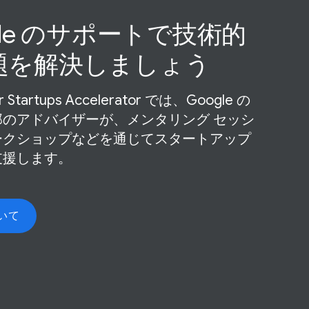
gle の​サポートで​技術的
題を​解決しましょう
r Startups Accelerator では、​Google の​
部の​アドバイザーが、​メンタリング セッシ
ークショップなどを​通じて​スタートアップ
​支援します。
いて