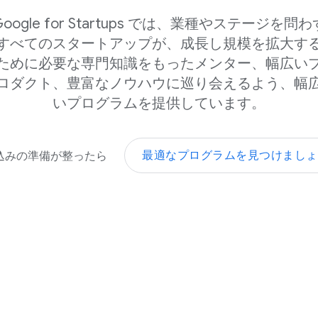
Google for Startups では、​業種や​ステージを​問わず
すべての​スタートアップが、​成長し規模を​拡大する
ために​必要な​専門知識を​もった​メンター、​幅広い​
ロダクト、​豊富な​ノウハウに​巡り会える​よう、​幅
い​プログラムを​提供しています。
最適な​プログラムを​見つけまし
込みの​準備が​整ったら