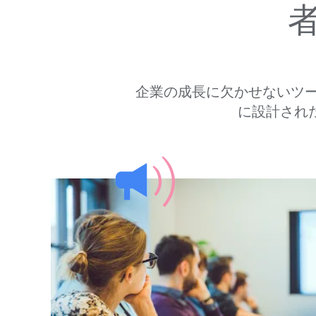
企業の​成長に​欠かせない​ツ
に​設計され