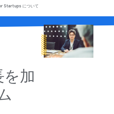
or Startups に​ついて
プ
プ
コ
を​加
ム