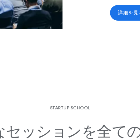
詳細を​見
STARTUP SCHOOL
括的な​セッションを​全