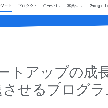
クレジット
プロダクト
Google f
Gemini
卒業生
ートアップの​成長
速させる​プログラ