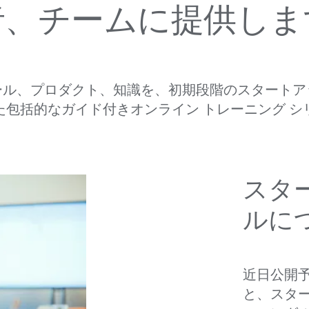
者、​チームに​提供しま
ール、​プロダクト、​知識を、​初期段階の​スタート
た​包括的な​ガイド付きオンライン トレーニング 
スタ
ルに​
近日公開予
と、​スタ