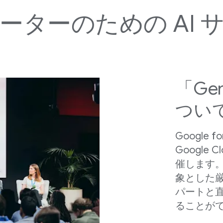
ーターの​ための AI 
「Gemi
つい
Google f
Google C
催します。​
象とした​厳
パートと​直
る​ことが