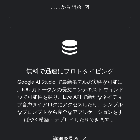
ここから​開始
無料で​迅速に​プロトタイピング
Google AI Studio で​最新モデルの​実験が​可能に
。​100 万トークンの​長文コンテキスト ウィンド
ウで​可能性を​探り、​Live API で​新たな​ネイティ
ブ音声ダイアログに​アクセスしたり、​シンプル
な​プロンプトから​完全な​アプリケーションを​す
ばやく​構築・デプロイしたりできます 。
詳細を​見る