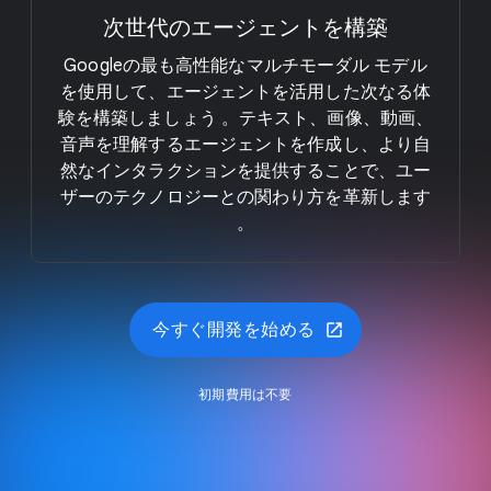
次世代の​エージェントを​構築
Googleの​最も​高性能な​マルチモーダル モデル
を​使用して、​エージェントを​活用した​次なる​体
験を​構築しましょう 。​テキスト、​画像、​動画、​
音声を​理解する​エージェントを​作成し、​より​自
然な​インタラクションを​提供する​ことで、​ユー
ザーの​テクノロジーとの​関わり方を​革新します
。
今すぐ​開発を​始める
初期費用は​不要