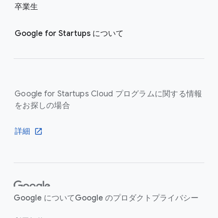
卒業生
Google for Startups に​ついて
Google for Startups Cloud プログラムに​関する​情報
を​お探しの​場合
詳細
F
o
Google に​ついて
Google の​プロダクト
プライバシー
o