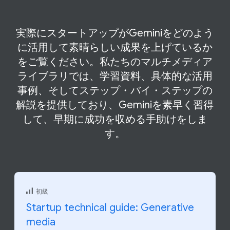
実際に​スタートアップが​Geminiを​どのよう
に​活用して​素晴らしい​成果を​上げているか
を​ご覧ください。​私たちの​マルチメディア
ライブラリでは、​学習資料、​具体的な​活用
事例、​そして​ステップ・バイ・ステップの​
解説を​提供しており、​Geminiを​素早く​習得
して、​早期に​成功を​収める​手助けを​しま
す。
初級
Startup technical guide: Generative
media