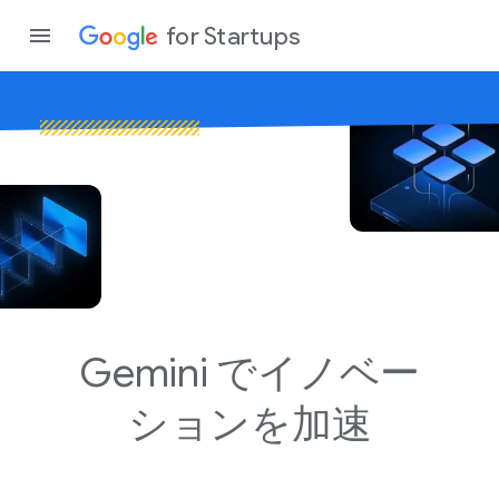
for Startups
プログラ
プロダク
コミュニ
Gemini
で​イノベー
ションを​加速