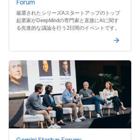
Forum
厳選された​シリーズAスタートアップの​トップ
起業家が​DeepMindの​専門家と​直接に​AIに​関す
る​先進的な​議論を​行う​2日間の​イベントです。