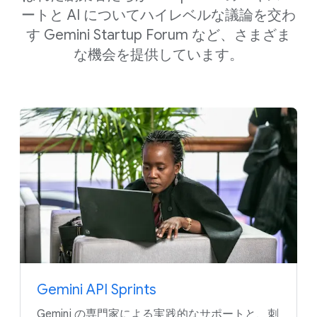
ートと AI に​ついて​ハイレベルな​議論を​交わ
す Gemini Startup Forum など、​さまざま
な​機会を​提供しています。
Gemini API Sprints
Gemini の​専門家に​よる​実践的な​サポートと、​刺