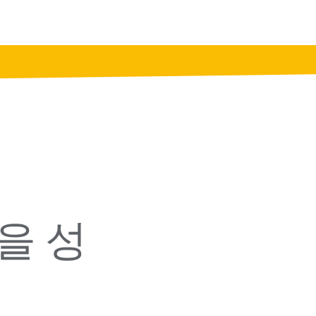
프
제
커
을 성